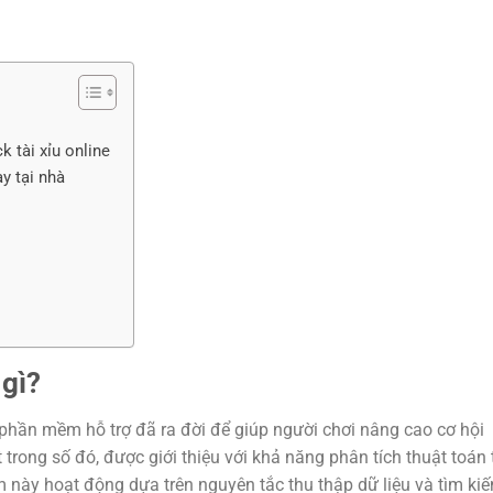
 tài xỉu online
ay tại nhà
 gì?
u phần mềm hỗ trợ đã ra đời để giúp người chơi nâng cao cơ hội
t trong số đó, được giới thiệu với khả năng phân tích thuật toán 
 này hoạt động dựa trên nguyên tắc thu thập dữ liệu và tìm ki