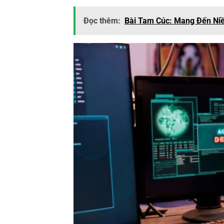
Đọc thêm:
Bài Tam Cúc: Mang Đến Niềm