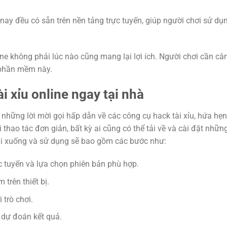
 nay đều có sẵn trên nền tảng trực tuyến, giúp người chơi sử dụ
line không phải lúc nào cũng mang lại lợi ích. Người chơi cần câ
 phần mềm này.
i xỉu online ngay tại nhà
những lời mời gọi hấp dẫn về các công cụ hack tài xỉu, hứa hẹn
 thao tác đơn giản, bất kỳ ai cũng có thể tải về và cài đặt nhữn
ải xuống và sử dụng sẽ bao gồm các bước như:
c tuyến và lựa chọn phiên bản phù hợp.
trên thiết bị.
 trò chơi.
dự đoán kết quả.