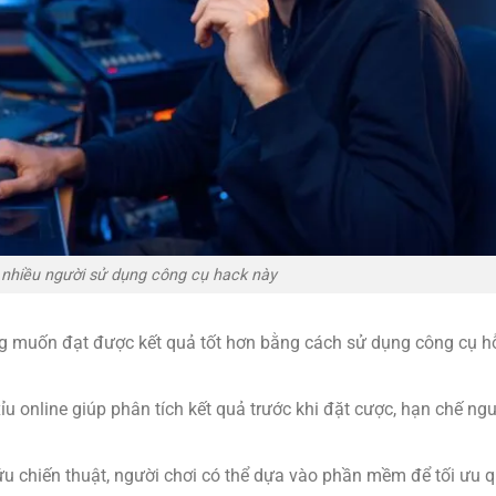
 nhiều người sử dụng công cụ hack này
ng muốn đạt được kết quả tốt hơn bằng cách sử dụng công cụ h
 xỉu online giúp phân tích kết quả trước khi đặt cược, hạn chế ng
cứu chiến thuật, người chơi có thể dựa vào phần mềm để tối ưu 