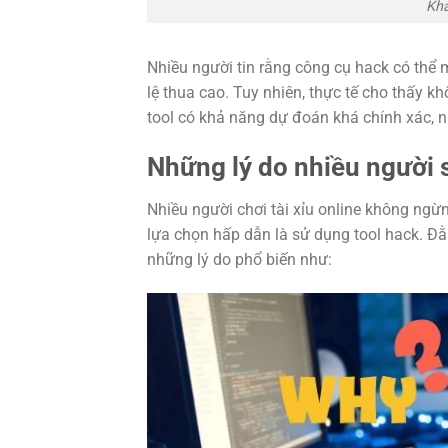
Khá
Nhiều người tin rằng công cụ hack có thể ma
lệ thua cao. Tuy nhiên, thực tế cho thấy
tool có khả năng dự đoán khá chính xác, n
Những lý do nhiều người s
Nhiều người chơi tài xỉu online không ngừ
lựa chọn hấp dẫn là sử dụng tool hack. Đ
những lý do phổ biến như: