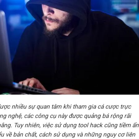
 được nhiều sự quan tâm khi tham gia cá cược trực
công nghệ, các công cụ này được quảng bá rộng rãi
ắng. Tuy nhiên, việc sử dụng tool hack cũng tiềm ẩn
ểu về bản chất, cách sử dụng và những nguy cơ liên