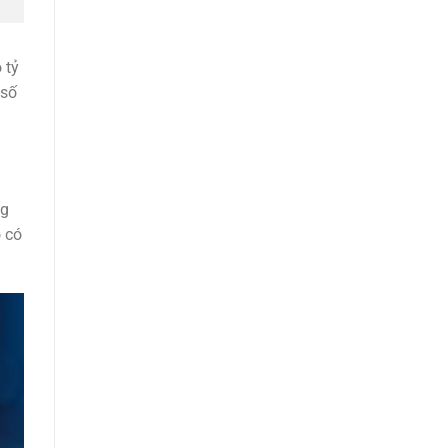
 tỷ
Cách Chơi Bài Liêng – Hướng
 số
Dẫn Chi Tiết Cho Tân Thủ –
Bwin
Tháng 4 11, 2025
ng
 có
Cách Chơi Bài Chắn Để Tăng Cơ
Hội Thắng Lớn – Bwin
Tháng 4 16, 2025