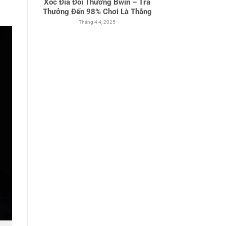
App Tài Xỉu Online Uy Tín –
Chơi Dễ, Nhận Tiền Nhanh –
Bwin
Tháng 4 5, 2025
Cách Chơi Bài Uno – Bí Kíp Giúp
Bạn Chiến Thắng – Bwin
Tháng 4 12, 2025