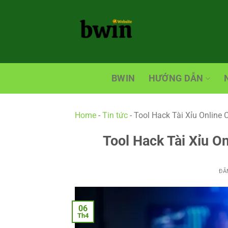
Bỏ
qua
nội
dung
BWIN
HƯỚNG DẪN
Home
-
Tin tức
-
Tool Hack Tài Xỉu Online
Tool Hack Tài Xỉu O
ĐĂ
06
Th4