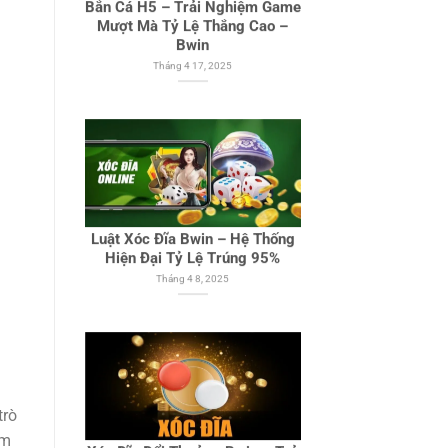
Luật Xóc Đĩa Bwin – Hệ Thống
Hiện Đại Tỷ Lệ Trúng 95%
Tháng 4 8, 2025
Xóc Đĩa Đổi Thưởng Bwin – Trả
Thưởng Đến 98% Chơi Là Thắng
Tháng 4 4, 2025
trò
ếm