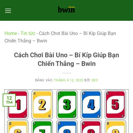
Bỏ
qua
nội
dung
Home
-
Tin tức
-
Cách Chơi Bài Uno – Bí Kíp Giúp Bạn
Chiến Thắng – Bwin
Cách Chơi Bài Uno – Bí Kíp Giúp Bạn
Chiến Thắng – Bwin
ĐĂNG VÀO
THÁNG 4 12, 2025
BỞI
SEO
12
Th4