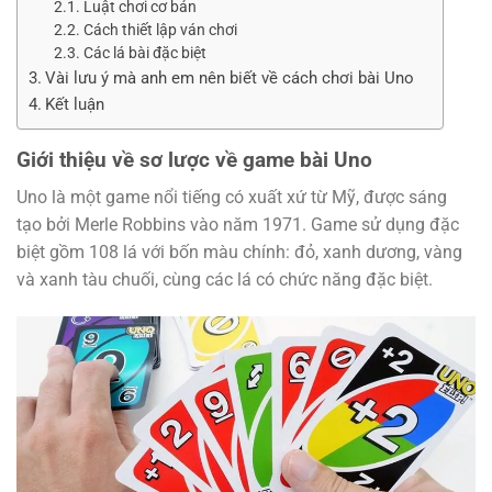
Luật chơi cơ bản
Cách thiết lập ván chơi
Các lá bài đặc biệt
Vài lưu ý mà anh em nên biết về cách chơi bài Uno
Kết luận
Giới thiệu về sơ lược về game bài Uno
Uno là một game nổi tiếng có xuất xứ từ Mỹ, được sáng
tạo bởi Merle Robbins vào năm 1971. Game sử dụng đặc
biệt gồm 108 lá với bốn màu chính: đỏ, xanh dương, vàng
và xanh tàu chuối, cùng các lá có chức năng đặc biệt.