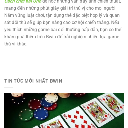
Cách chơi bài Uno
dễ học nhưng vẫn đầy tính chiến thuật,
mang đến những phút giây giải trí thú vị cho mọi người.
Nắm vững luật chơi, tận dụng thẻ đặc biệt hợp lý và quan
sát đối thủ sẽ giúp bạn nâng cao cơ hội chiến thắng. Nếu
yêu thích những game bài đổi thưởng hấp dẫn, bạn có thể
Hướng Dẫn Nạp Tiền Bwin An Toàn Và Nhanh Chóng
khám phá thêm trên Bwin để trải nghiệm nhiều tựa game
Tháng 3 29, 2025
thú vị khác.
TIN TỨC MỚI NHẤT BWIN
Hướng Dẫn Rút Tiền Bwin Nhanh Chóng 100% Và Bảo Mật An Toàn
Tháng 3 29, 2025