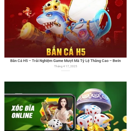
Bắn Cá H5 – Trải Nghiệm Game Mượt Mà Tỷ Lệ Thắng Cao – Bwin
Tháng 4 17, 2025
Luật Xóc Đĩa Bwin – Hệ Thống Hiện Đại Tỷ Lệ Trúng 95%
Tháng 4 8, 2025