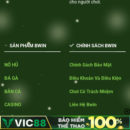
cho người chơi.
App Tài Xỉu Online Uy Tín – Chơi Dễ, Nhận Tiền Nhanh – Bwin
Tháng 4 5, 2025
SẢN PHẨM BWIN
CHÍNH SÁCH BWIN
NỔ HŨ
Chính Sách Bảo Mật
ĐÁ GÀ
Điều Khoản Và Điều Kiện
BẮN CÁ
Chơi Có Trách Nhiệm
CASINO
Liên Hệ Bwin
Cách Chơi Bài Uno – Bí Kíp Giúp Bạn Chiến Thắng – Bwin
Tháng 4 12, 2025
THỂ THAO