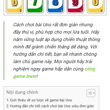
Cách chơi bài Uno rất đơn giản nhưng
đầy thú vị, phù hợp cho mọi lứa tuổi. Hãy
nắm vững luật áp dụng chiến thuật thông
minh để giành chiến thắng dễ dàng. Với
hướng dẫn chi tiết, bạn sẽ nhanh chóng
làm chủ game này. Mọi người hãy trải
nghiệm ngay game hấp dẫn cùng
cổng
game bwin
!
Nội dung chính
Giới thiệu về sơ lược về game bài Uno
Hướng dẫn chi tiết cách chơi bài Uno siêu đơn giản