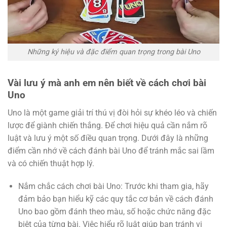
Những ký hiệu và đặc điểm quan trọng trong bài Uno
Vài lưu ý mà anh em nên biết về cách chơi bài
Uno
Uno là một game giải trí thú vị đòi hỏi sự khéo léo và chiến
lược để giành chiến thắng. Để chơi hiệu quả cần nắm rõ
luật và lưu ý một số điều quan trọng. Dưới đây là những
điểm cần nhớ về cách đánh bài Uno để tránh mắc sai lầm
và có chiến thuật hợp lý.
Nắm chắc cách chơi bài Uno: Trước khi tham gia, hãy
đảm bảo bạn hiểu kỹ các quy tắc cơ bản về cách đánh
Uno bao gồm đánh theo màu, số hoặc chức năng đặc
biệt của từng bài. Việc hiểu rõ luật giúp bạn tránh vi